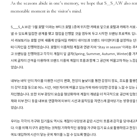
As the seasons abide in one’s memory, we hope that S__S_A.W also re
memorable moment in the visitor’s mind.
S___S_A.W은 ‘3월 호텔’이라는 부티크 호텔 1층에 위치한 카페로 앞으로 호텔과 카페가 서로
낼 수 있도록 밀접한 관계를 맺고 협업을 진행할 것을 염두에 두고 시작한 브랜딩 프로젝트 입니
서 라보토리는 호텔 안에 새롭게 만들어질 카페의 네이밍과 브랜드 아이덴티티를 설정하는 
터 디자인을 진행하였습니다. 호텔의 이름처럼 계절과 연관 지어 ‘Stay in season’이라는 
고 브랜딩을 진행하였고 각각의 계절의 앞 글자(Spring, Summer, Autumn, Winter)를 
시에 글자의 간격을 이용하여 브랜드 이름에 계절의 흐름과 함께 그 공간에 머물고자 하는 느낌
았습니다.
내부는 바닥 단의 차이를 이용한 시선의 변화, 천장의 높낮이를 통한 감정의 정도, 조도를 활용
의 강약 조절 등으로 어느 시간, 어떤 자리에 머물고 있는가에 따라 다양한 감정을 느낄 수 있는 
자인했습니다. 또한 외부 광장의 모습을 형상화하여 계절의 개념을 더 적극적으로 공간에 입혔
재와 외부 잔디 등을 내부로 연결하여 외부의 시선과 움직임을 자연스레 끌어당기는 방향성을
었습니다.
우리는 각각의 가구와 집기들도 역시도 계절의 다양성과 같은 시간의 흐름과 감각을 담아내고
다. 이를 위해 지구가 공전하는 것처럼 기하학적인 원형을 가구와 집기 요소로 활용하였고 천장
에도 대입하여 시선이 닿는 곳에 재미를 느낄 수 있도록 했습니다.