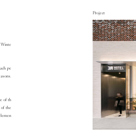
Project
 Winte
ach pe
easons.
e of th
g of the
 elemen