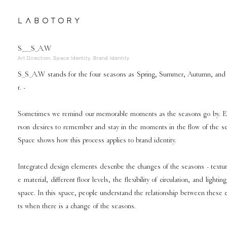
Skip
to
content
S___S_A.W
Art Direction, Space Identity, Brand Identity
S_S_A.W stands for the four seasons as Spring, Summer, Autumn, and
r. -
Sometimes we remind our memorable moments as the seasons go by. E
rson desires to remember and stay in the moments in the flow of the s
Space shows how this process applies to brand identity.
Integrated design elements describe the changes of the seasons - textur
e material, different floor levels, the flexibility of circulation, and lightin
space. In this space, people understand the relationship between these
ts when there is a change of the seasons.